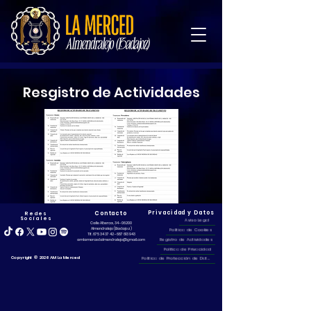
Resgistro de Actividades
Privacidad y Datos
Contacto
Redes
Sociales
Aviso Legal
Calle Alberca,
34 - 06200
Almendralejo (Badajoz)
Politica de Cookies
Tlf. 675 34 37 42 - 687 613 943
Registro de Actividades
amlamercedalmendralejo@gmail.com
Politica de Privacidad
©
Copyright
2026 AM La Merced
Politica de Protección de Datos